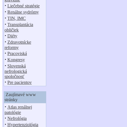
·
Liečebné stratégie
·
Renálne sydrómy
·
TIN, IMC
·
Transplantácia
obličiek
·
Diéty
·
Zdravotnícke
reformy
·
Pracoviská
·
Kongresy
·
Slovenská
nefrologická
spoločnosť
·
Pre pacientov
Zaujímavé www
stránky
·
Atlas renálnej
patológie
·
Nefrológia
·
Hypertenziológia