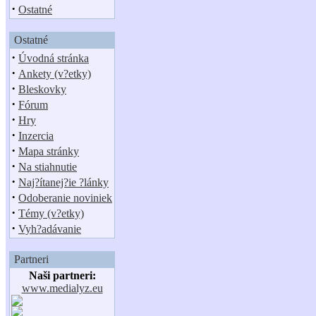
·
Ostatné
Ostatné
·
Úvodná stránka
·
Ankety (v?etky)
·
Bleskovky
·
Fórum
·
Hry
·
Inzercia
·
Mapa stránky
·
Na stiahnutie
·
Naj?ítanej?ie ?lánky
·
Odoberanie noviniek
·
Témy (v?etky)
·
Vyh?adávanie
Partneri
Naši partneri:
www.medialyz.eu