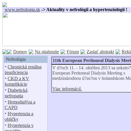
www.nefrologia.sk
-> Aktuality v nefrológii a hypertenziológii !
Domov
Na stiahnutie
Fórum
Zaslať abstrakt
Rekl
Nefrológia
11th European Peritoneal Dialysis Meet
·
Chronická renálna
V d?och 11. - 14. októbra 2013 sa uskuto?
insuficiencia
European Peritoneal Dialysis Meeting s
·
medzinárodnou ú?as?ou v holandskom Maa
CKD a KV
komplikácie
Viac informácií.
·
Diabetická
nefropatia
·
Hemodialýza a
CAPD
·
Hypertenzia a
obličky
·
Hypertenzia v
gravidite