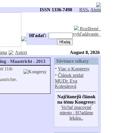
ISSN 1336-7498
RSS
,
Atom
Rozšírené
vyhľadávanie
Hľadať:
ama
Autori
August 8, 2026
Súvisiace odkazy
ing - Maastricht - 2013
·
ní 11th
Viac o Kongresy
·
Článok pridal
strichte.
MUDr. Eva
Kolesárová
Najčítanejší článok
na tému Kongresy:
Vo?né pracovné
miesto : H?adáme
lekára..