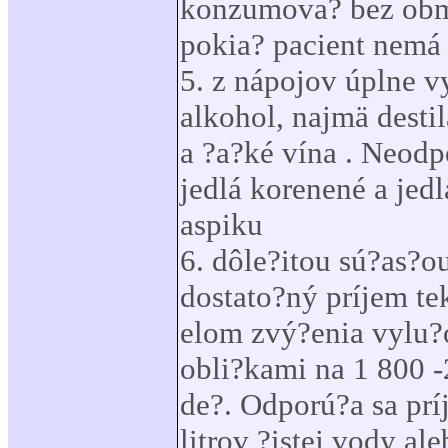
konzumova? bez ob
pokia? pacient nemá
5. z nápojov úplne 
alkohol, najmä desti
a ?a?ké vína . Neodp
jedlá korenené a jedl
aspiku
6. dôle?itou sú?as?ou
dostato?ný príjem tek
elom zvý?enia vylu
obli?kami na 1 800 
de?. Odporú?a sa prí
litrov ?istej vody al