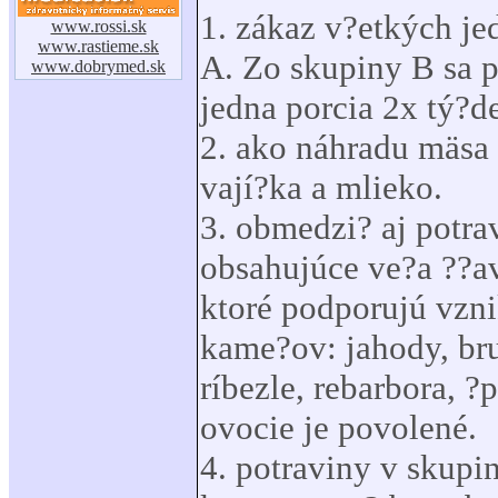
1. zákaz v?etkých je
www.rossi.sk
www.rastieme.sk
A. Zo skupiny B sa 
www.dobrymed.sk
jedna porcia 2x tý?d
2. ako náhradu mäsa 
vají?ka a mlieko.
3. obmedzi? aj potra
obsahujúce ve?a ??a
ktoré podporujú vzn
kame?ov: jahody, bru
ríbezle, rebarbora, ?
ovocie je povolené.
4. potraviny v skup