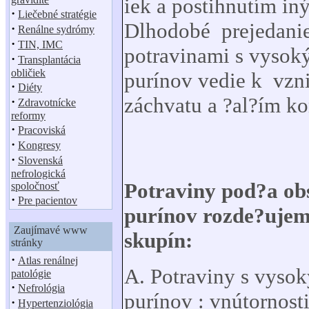
iek a postihnutím in
·
Liečebné stratégie
Dlhodobé prejedanie
·
Renálne sydrómy
·
TIN, IMC
potravinami s vyso
·
Transplantácia
obličiek
purínov vedie k vzn
·
Diéty
záchvatu a ?al?ím k
·
Zdravotnícke
reformy
·
Pracoviská
·
Kongresy
·
Slovenská
nefrologická
Potraviny pod?a ob
spoločnosť
·
Pre pacientov
purínov rozde?ujem
Zaujímavé www
skupín:
stránky
·
Atlas renálnej
A. Potraviny s vys
patológie
·
Nefrológia
purínov : vnútornosti
·
Hypertenziológia