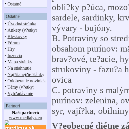
·
Ostatné
obli?ky p?úca, mozo?
sardele, sardinky, kr
Ostatné
·
Úvodná stránka
vývary - bujóny.
·
Ankety (v?etky)
·
B. Potraviny so stre
Bleskovky
·
Fórum
obsahom purínov: mä
·
Hry
·
Inzercia
brav?ové, te?acie, h
·
Mapa stránky
strukoviny - fazu?a h
·
Na stiahnutie
·
Naj?ítanej?ie ?lánky
ovica
·
Odoberanie noviniek
·
Témy (v?etky)
C. potraviny s mal
·
Vyh?adávanie
purínov: zelenina, o
Partneri
syr, vají?ka, obilniny
Naši partneri:
www.medialyz.eu
V?eobecné diétne z