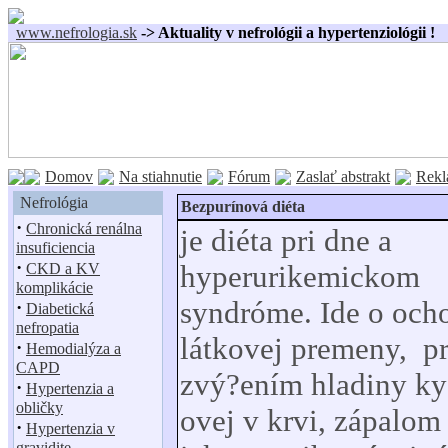
www.nefrologia.sk
-> Aktuality v nefrológii a hypertenziológii !
Domov
Na stiahnutie
Fórum
Zaslať abstrakt
Rekl
Nefrológia
Bezpurínová diéta
·
Chronická renálna
je diéta pri dne a
insuficiencia
·
hyperurikemickom
CKD a KV
komplikácie
syndróme. Ide o och
·
Diabetická
nefropatia
látkovej premeny, pr
·
Hemodialýza a
CAPD
zvý?ením hladiny ky
·
Hypertenzia a
obličky
ovej v krvi, zápalom
·
Hypertenzia v
gravidite