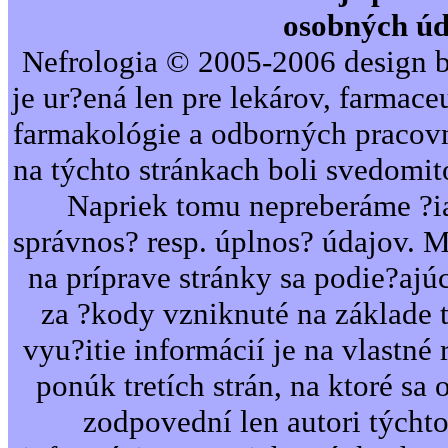
osobných úd
Nefrologia © 2005-2006 design b
je ur?ená len pre lekárov, farmac
farmakológie a odborných pracovn
na týchto stránkach boli svedomi
Napriek tomu nepreberáme ?i
správnos? resp. úplnos? údajov. 
na príprave stránky sa podie?ajú
za ?kody vzniknuté na základe 
vyu?itie informácií je na vlastné 
ponúk tretích strán, na ktoré sa 
zodpovední len autori týcht