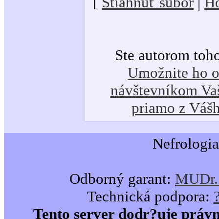
[
Stiahnuť súbor
|
Ho
Ste autorom toh
Umožnite ho o
návštevníkom Vaš
priamo z Váš
Nefrologia
Odborný garant:
MUDr. 
Technická podpora:
Tento server dodr?uje právn