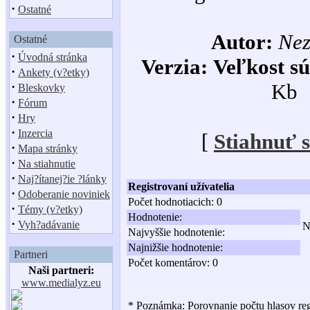
·
Ostatné
Autor:
Ne
Ostatné
·
Úvodná stránka
Verzia:
Veľkost s
·
Ankety (v?etky)
·
Kb
Bleskovky
·
Fórum
·
Hry
·
Inzercia
[
Stiahnuť 
·
Mapa stránky
·
Na stiahnutie
·
Naj?ítanej?ie ?lánky
Registrovaní užívatelia
·
Odoberanie noviniek
Počet hodnotiacich: 0
·
Témy (v?etky)
Hodnotenie:
·
Vyh?adávanie
N
Najvyššie hodnotenie:
Najnižšie hodnotenie:
Partneri
Počet komentárov: 0
Naši partneri:
www.medialyz.eu
* Poznámka: Porovnanie počtu hlasov reg