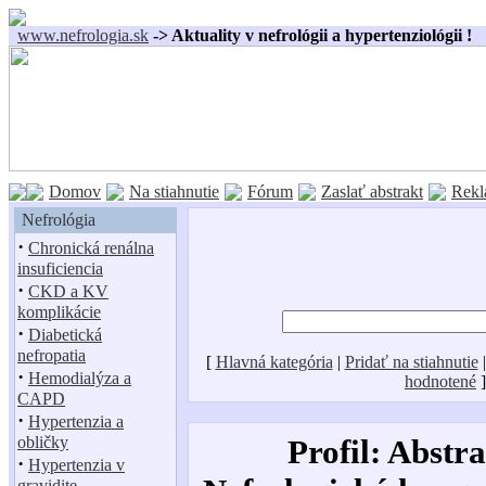
www.nefrologia.sk
-> Aktuality v nefrológii a hypertenziológii !
Domov
Na stiahnutie
Fórum
Zaslať abstrakt
Rekl
Nefrológia
·
Chronická renálna
insuficiencia
·
CKD a KV
komplikácie
·
Diabetická
nefropatia
[
Hlavná kategória
|
Pridať na stiahnutie
·
Hemodialýza a
hodnotené
]
CAPD
·
Hypertenzia a
obličky
Profil: Abstra
·
Hypertenzia v
gravidite