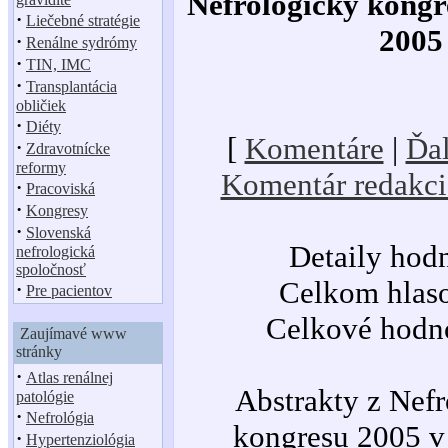
Nefrologický kongre
·
Liečebné stratégie
2005
·
Renálne sydrómy
·
TIN, IMC
·
Transplantácia
obličiek
·
Diéty
[
Komentáre
|
Ďal
·
Zdravotnícke
reformy
Komentár redakci
·
Pracoviská
·
Kongresy
·
Slovenská
Detaily hod
nefrologická
spoločnosť
Celkom hlaso
·
Pre pacientov
Celkové hodno
Zaujímavé www
stránky
·
Atlas renálnej
Abstrakty z Nef
patológie
·
Nefrológia
kongresu 2005 v 
·
Hypertenziológia