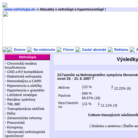
www.nefrologia.sk
-> Aktuality v nefrológii a hypertenziológii !
Domov
Na stiahnutie
Fórum
Zaslať abstrakt
Reklama
A
Nefrológia
Výsledky
·
Chronická renálna
insuficiencia
·
CKD a KV komplikácie
Zú?astníte sa Nefrologického sympózia Slovenske
·
Diabetická nefropatia
nosti 19. - 21. 9. 2007 ?
·
Hemodialýza a CAPD
·
Hypertenzia a obličky
Aktívne
22.22% (6)
·
Hypertenzia v gravidite
·
Liečebné stratégie
Pasívne
66.67% (18)
·
Renálne sydrómy
Nezú?astním
·
TIN, IMC
11.11% (3)
sa
·
Transplantácia obličiek
·
Diéty
Celkom hlasujúcich návštevní
·
Zdravotnícke reformy
·
Pracoviská
[
Stránka s anketou
|
Ďalšie a
·
Kongresy
·
Slovenská nefrologická
spoločnosť