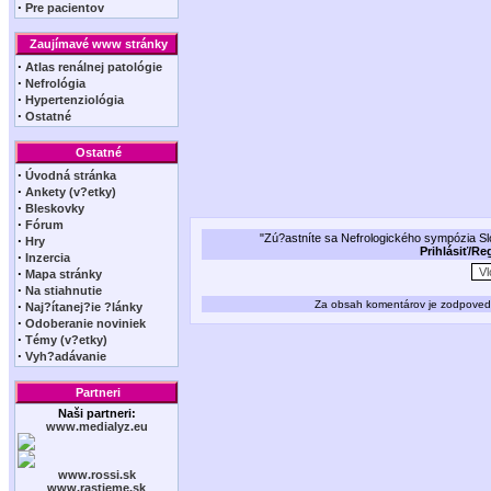
·
Pre pacientov
Zaujímavé www stránky
·
Atlas renálnej patológie
·
Nefrológia
·
Hypertenziológia
·
Ostatné
Ostatné
·
Úvodná stránka
·
Ankety (v?etky)
·
Bleskovky
·
Fórum
"Zú?astníte sa Nefrologického sympózia Slov
·
Hry
Prihlásiť/Re
·
Inzercia
·
Mapa stránky
·
Na stiahnutie
·
Za obsah komentárov je zodpovedný
Naj?ítanej?ie ?lánky
·
Odoberanie noviniek
·
Témy (v?etky)
·
Vyh?adávanie
Partneri
Naši partneri:
www.medialyz.eu
www.rossi.sk
www.rastieme.sk