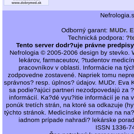
www.dobrymed.sk
Nefrologia.
Odborný garant:
MUDr. E
Technická podpora:
?t
Tento server dodr?uje právne predpis
Nefrologia © 2005-2006 design by stevko. 
lekárov, farmaceutov, ?tudentov medicí
pracovníkov v oblasti. Informácie na týc
zodpovedne zostavené. Napriek tomu nepr
správnos? resp. úplnos? údajov. MUDr. Eva Ko
sa podie?ajúci partneri nezodpovedajú za ?
informácií. Ka?dé vyu?itie informácií je na 
ponúk tretích strán, na ktoré sa odkazuje (hy
týchto stránok. Medicínske informácie na na
iadnom prípade nahradi? lekárske porad
ISSN 1336-7