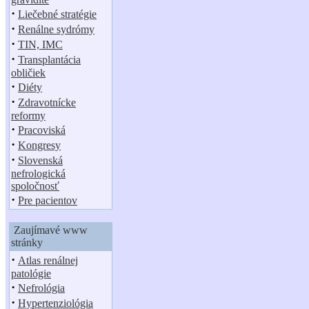
·
Liečebné stratégie
·
Renálne sydrómy
·
TIN, IMC
·
Transplantácia
obličiek
·
Diéty
·
Zdravotnícke
reformy
·
Pracoviská
·
Kongresy
·
Slovenská
nefrologická
spoločnosť
·
Pre pacientov
Zaujímavé www
stránky
·
Atlas renálnej
patológie
·
Nefrológia
·
Hypertenziológia