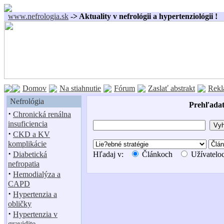
www.nefrologia.sk
-> Aktuality v nefrológii a hypertenziológii !
Domov
Na stiahnutie
Fórum
Zaslať abstrakt
Rekl
Nefrológia
Prehľadať
·
Chronická renálna
insuficiencia
·
CKD a KV
komplikácie
·
Diabetická
Hľadaj v:
Článkoch
Užívatelo
nefropatia
·
Hemodialýza a
CAPD
·
Hypertenzia a
obličky
·
Hypertenzia v
gravidite