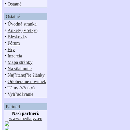
·
Ostatné
Ostatné
·
Úvodná stránka
·
Ankety (v?etky)
·
Bleskovky
·
Fórum
·
Hry
·
Inzercia
·
Mapa stránky
·
Na stiahnutie
·
Naj?ítanej?ie ?lánky
·
Odoberanie noviniek
·
Témy (v?etky)
·
Vyh?adávanie
Partneri
Naši partneri:
www.medialyz.eu